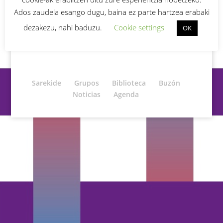
¿Has olvidado tu contraseña?
Ados zaudela esango dugu, baina ez parte hartzea erabaki
dezakezu, nahi baduzu.
Cookie settings
OK
Sarekide
Grupos
Biblioteca
Buzón
Noticias
Agenda