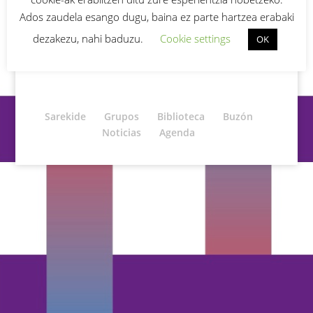
¿Has olvidado tu contraseña?
Ados zaudela esango dugu, baina ez parte hartzea erabaki
dezakezu, nahi baduzu.
Cookie settings
OK
Sarekide
Grupos
Biblioteca
Buzón
Noticias
Agenda