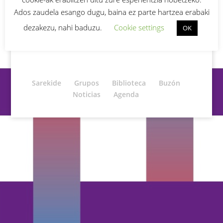
¿Has olvidado tu contraseña?
Ados zaudela esango dugu, baina ez parte hartzea erabaki
dezakezu, nahi baduzu.
Cookie settings
OK
Sarekide
Grupos
Biblioteca
Buzón
Noticias
Agenda